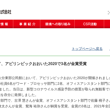
イド
事業紹介
一眼レフカメラ
ビデオカメラ
映画制作機器
レンズ／EFレンズ
製品サービス
生物多様性
水資源再利用活動
地球温暖化防止活動
廃棄物削減活動
環境美化活動
地域との交流
ボランティア
キヤノンウィンド
学校教育との交流
採
募金活動
トップページへ戻る
、アビリンピックおおいた2020で3名が金賞受賞
市大分東部公民館において、アビリンピックおおいた2020が開催されまし
社員6名がワード・プロセッサ部門に2名、オフィスアシスタント部門
しました。当日は、新型コロナウイルス感染予防の措置が取られ無観客で
能を存分に発揮しました。
部門で、古澤 慧さんが金賞、オフィスアシスタント部門で佐藤 桃子さ
敬太さんが金賞、鴛海 祐弥さんが銅賞を受賞。金賞の3名は、2021年