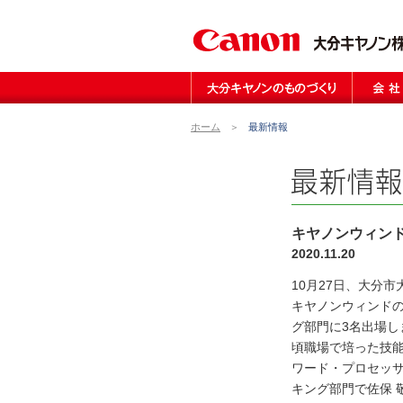
大分キヤノンのものづくり
生産技術
モールド加工技術
実装技術
製品技術
組立技術
調達・物流
品質への取り組み
安全衛生の取り組み
企業理念
ごあいさつ
会社概要
沿革
アクセスガ
ホーム
＞
最新情報
キヤノンウィンド
2020.11.20
10月27日、大分
キヤノンウィンドの
グ部門に3名出場
頃職場で培った技
ワード・プロセッサ
キング部門で佐保 